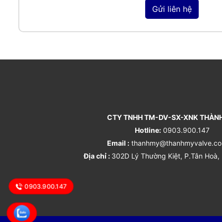
Gửi liên hệ
CTY TNHH TM-DV-SX-XNK THÀN
Hotline:
0903.900.147
Email :
thanhmy@thanhmyvalve.co
Địa chỉ :
302D Lý Thường Kiệt, P.Tân Hoà,
0903.900.147