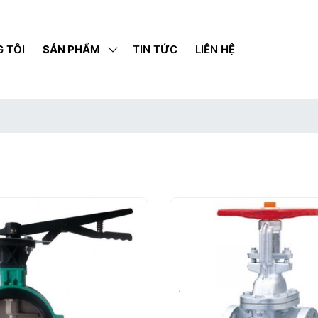
 TÔI
SẢN PHẨM
TIN TỨC
LIÊN HỆ