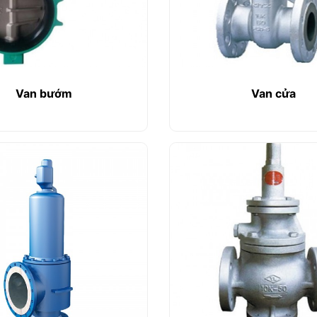
Van bướm
Van cửa