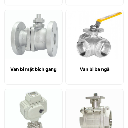
Van bi mặt bích gang
Van bi ba ngã