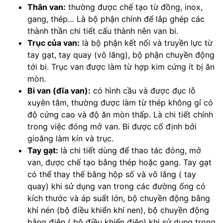
Thân van:
thường được chế tạo từ đồng, inox,
gang, thép… Là bộ phận chính để lắp ghép các
thành thần chi tiết cấu thành nên van bi.
Trục của van:
là bộ phận kết nối và truyền lực từ
tay gạt, tay quay (vô lăng), bộ phận chuyền động
tới bi. Trục van được làm từ hợp kim cứng ít bị ăn
mòn.
Bi van (đĩa van):
có hình cầu và được đục lỗ
xuyên tâm, thường được làm từ thép không gỉ có
độ cứng cao và độ ăn mòn thấp. Là chi tiết chính
trong việc đóng mở van. Bi được cố định bởi
gioăng làm kín và trục.
Tay gạt:
là chi tiết dùng để thao tác đóng, mở
van, được chế tạo bằng thép hoặc gang. Tay gạt
có thể thay thế bằng hộp số và vô lăng ( tay
quay) khi sử dụng van trong các đường ống có
kích thước và áp suất lớn, bộ chuyền động bằng
khí nén (bộ điều khiển khí nen), bộ chuyền động
bằng điện ( bộ điều khiển điện) khi sử dụng trong