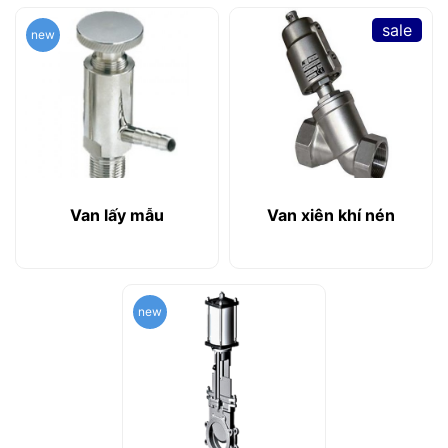
sale
new
Van lấy mẫu
Van xiên khí nén
new