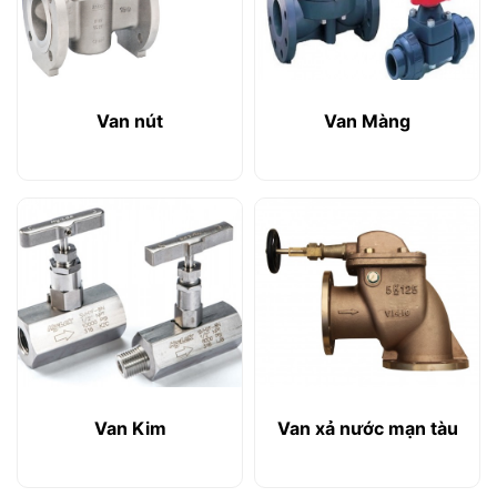
Van nút
Van Màng
Van Kim
Van xả nước mạn tàu