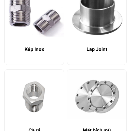
Kép Inox
Lap Joint
Cà rá
Mặt bích mù