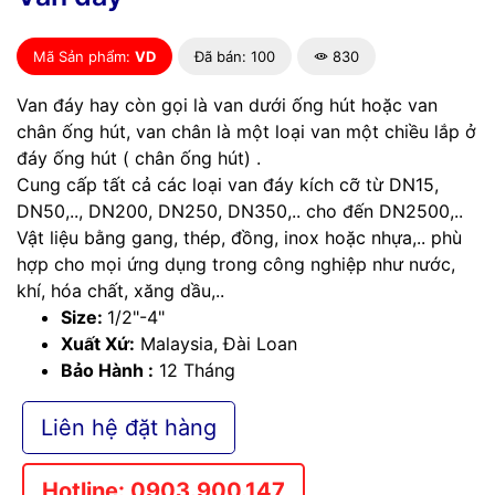
Mã Sản phẩm:
VD
Đã bán: 100
830
Van đáy hay còn gọi là van dưới ống hút hoặc van
chân ống hút, van chân là một loại van một chiều lắp ở
đáy ống hút ( chân ống hút) .
Cung cấp tất cả các loại van đáy kích cỡ từ DN15,
DN50,.., DN200, DN250, DN350,.. cho đến DN2500,..
Vật liệu bằng gang, thép, đồng, inox hoặc nhựa,.. phù
hợp cho mọi ứng dụng trong công nghiệp như nước,
khí, hóa chất, xăng dầu,..
Size:
1/2"-4"
Xuất Xứ:
Malaysia, Đài Loan
Bảo Hành :
12 Tháng
Liên hệ đặt hàng
Hotline: 0903.900.147