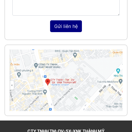
Gửi liên hệ
CTY TNHH TM-DV-SX-XNK THÀNH MỸ