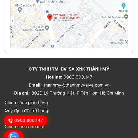
CTY TNHH TM-DV-SX-XNK THÀNH MỸ
Hotline:
0903.900.147
Email :
thanhmy@thanhmyvalve.com.vn
Địa chỉ :
302D Lý Thường Kiệt, P.Tân Hoà, Hồ Chí Minh
Chính sách giao hàng
Quy định đổi trả hàng
Chính sách bảo hành
0903.900.147
Chính sách bảo mật