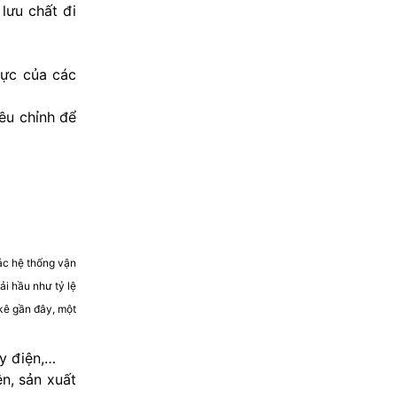
lưu chất đi
lực của các
ều chỉnh để
ác hệ thống vận
i hầu như tỷ lệ
 kê gần đây, một
y điện,…
ên, sản xuất