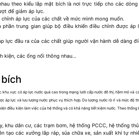
hau theo kiểu lắp mặt bích là nơi trực tiếp cho các dòng 
ợt để giảm áp lực.
u chỉnh áp lực của các chất về mức mình mong muốn.
à phần trung gian giúp bộ điều khiển điều chỉnh được áp 
p lực đầu ra của các chất giúp người vận hành dễ dàng đi
nh kiện, các ống nối thông nhau…
 bích
ác khu vực có áp lực nước quá cao trong mạng lưới cấp nước đô thị, hầm mỏ và c
áp lực và lưu lượng nước phục vụ thích hợp. Do lượng nước rò rỉ và mức độ thả
thiện điều kiện làm việc của hệ thống và có khả năng tiết kiệm nước. Theo thống
y, khu dân cư, các trạm bơm, hệ thống PCCC, hệ thống thủ
ên tạo các xưởng lắp ráp, sủa chữa xe, sản xuất khí tự nhi