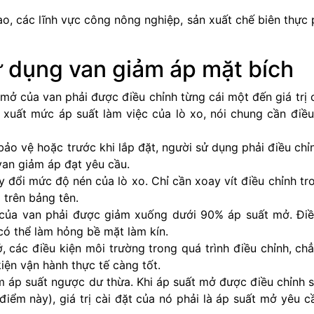
cao, các lĩnh vực công nông nghiệp, sản xuất chế biên thự
sử dụng van giảm áp mặt bích
 mở của van phải được điều chỉnh từng cái một đến giá trị 
xuất mức áp suất làm việc của lò xo, nói chung cần điều
ảo vệ hoặc trước khi lắp đặt, người sử dụng phải điều chỉnh
van giảm áp đạt yêu cầu.
 đổi mức độ nén của lò xo. Chỉ cần xoay vít điều chỉnh tr
 trên bảng tên.
o của van phải được giảm xuống dưới 90% áp suất mở. Đi
 có thể làm hỏng bề mặt làm kín.
, các điều kiện môi trường trong quá trình điều chỉnh, ch
kiện vận hành thực tế càng tốt.
 áp suất ngược dư thừa. Khi áp suất mở được điều chỉnh s
 điểm này), giá trị cài đặt của nó phải là áp suất mở yêu c