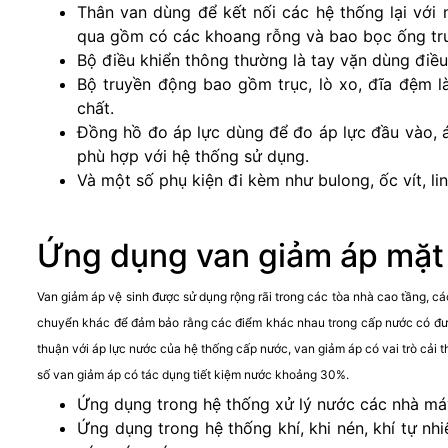
Thân van dùng để kết nối các hệ thống lại với n
qua gồm có các khoang rỗng và bao bọc ống trư
Bộ điều khiển thông thường là tay vặn dùng điề
Bộ truyền động bao gồm trục, lò xo, đĩa đệm l
chất.
Đồng hồ đo áp lực dùng để đo áp lực đầu vào, á
phù hợp với hệ thống sử dụng.
Và một số phụ kiện đi kèm như bulong, ốc vít, li
Ứng dụng van giảm áp mặt
Van giảm áp vệ sinh được sử dụng rộng rãi trong các tòa nhà cao tầng, c
chuyển khác để đảm bảo rằng các điểm khác nhau trong cấp nước có được 
thuận với áp lực nước của hệ thống cấp nước, van giảm áp có vai trò cải 
số van giảm áp có tác dụng tiết kiệm nước khoảng 30%.
Ứng dụng trong hệ thống xử lý nước các nhà má
Ứng dụng trong hệ thống khí, khi nén, khí tự nhi