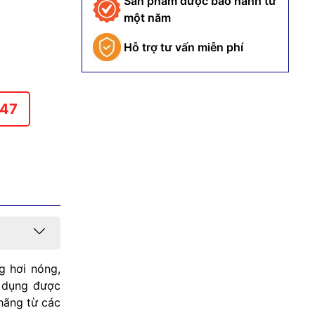
Sản phẩm được bảo hành từ
một năm
Hỗ trợ tư vấn miễn phí
147
g hơi nóng,
g dụng được
hãng từ các