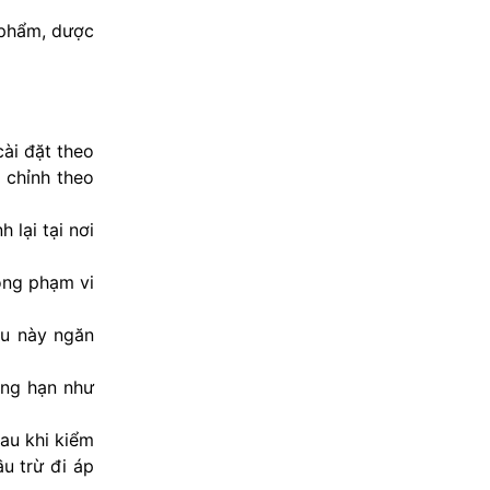
c phẩm, dược
cài đặt theo
 chỉnh theo
 lại tại nơi
ong phạm vi
ều này ngăn
ẳng hạn như
au khi kiểm
ầu trừ đi áp