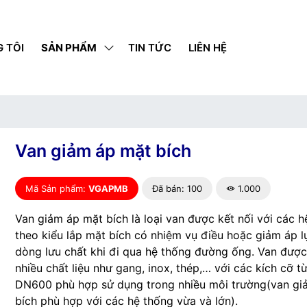
 TÔI
SẢN PHẨM
TIN TỨC
LIÊN HỆ
Van giảm áp mặt bích
Mã Sản phẩm:
VGAPMB
Đã bán: 100
1.000
Van giảm áp mặt bích là loại van được kết nối với các 
theo kiểu lắp mặt bích có nhiệm vụ điều hoặc giảm áp l
dòng lưu chất khi đi qua hệ thống đường ống. Van được
nhiều chất liệu như gang, inox, thép,… với các kích cỡ t
DN600 phù hợp sử dụng trong nhiều môi trường(van gi
bích phù hợp với các hệ thống vừa và lớn).