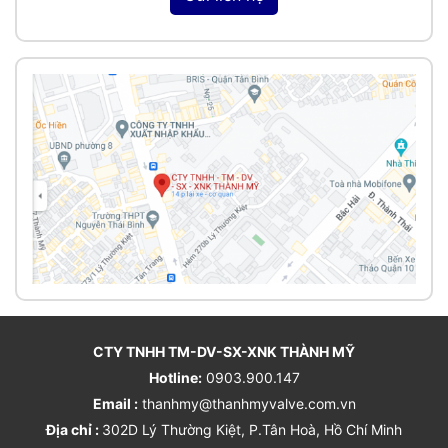
CTY TNHH TM-DV-SX-XNK THÀNH MỸ
Hotline:
0903.900.147
Email :
thanhmy@thanhmyvalve.com.vn
Địa chỉ :
302D Lý Thường Kiệt, P.Tân Hoà, Hồ Chí Minh