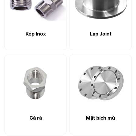
Kép Inox
Lap Joint
Cà rá
Mặt bích mù