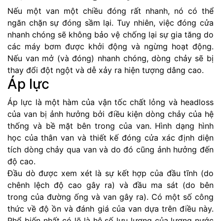
Nếu một van một chiều đóng rất nhanh, nó có thể
ngăn chặn sự đóng sầm lại. Tuy nhiên, việc đóng cửa
nhanh chóng sẽ không bảo vệ chống lại sự gia tăng do
các máy bơm được khởi động và ngừng hoạt động.
Nếu van mở (và đóng) nhanh chóng, dòng chảy sẽ bị
thay đổi đột ngột và dễ xảy ra hiện tượng dâng cao.
Áp lực
Áp lực là một hàm của vận tốc chất lỏng và headloss
của van bị ảnh hưởng bởi điều kiện dòng chảy của hệ
thống và bề mặt bên trong của van. Hình dạng hình
học của thân van và thiết kế đóng cửa xác định diện
tích dòng chảy qua van và do đó cũng ảnh hưởng đến
độ cao.
Đầu dò được xem xét là sự kết hợp của đầu tĩnh (do
chênh lệch độ cao gây ra) và đầu ma sát (do bên
trong của đường ống và van gây ra). Có một số công
thức về độ ồn và đánh giá của van dựa trên điều này.
Phổ biến nhất có lẽ là hệ số lưu lượng của lượng nước