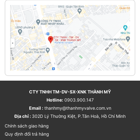
CTY TNHH TM-DV-SX-XNK THÀNH MỸ
Hotline:
0903.900.147
Email :
thanhmy@thanhmyvalve.com.vn
Địa chỉ :
302D Lý Thường Kiệt, P.Tân Hoà, Hồ Chí Minh
Chính sách giao hàng
Quy định đổi trả hàng