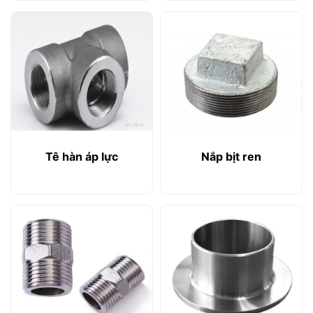
Tê hàn áp lực
Nắp bịt ren