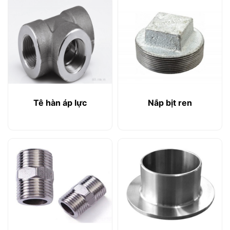
Tê hàn áp lực
Nắp bịt ren