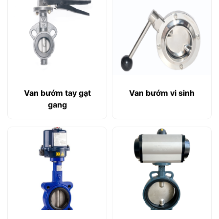
Van bướm tay gạt
Van bướm vi sinh
gang