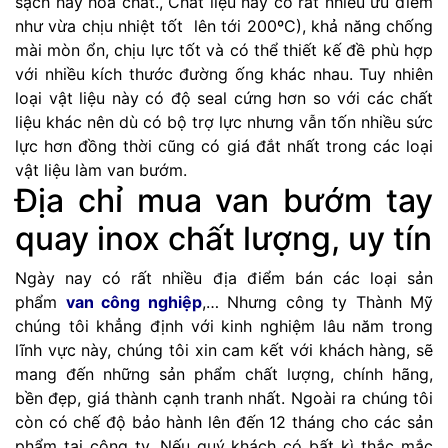
sạch hay hóa chất., Chất liệu này có rất nhiều ưu điểm
như vừa chịu nhiệt tốt lên tới 200ºC), khả năng chống
mài mòn ổn, chịu lực tốt và có thể thiết kế đề phù hợp
với nhiều kích thước đường ống khác nhau. Tuy nhiên
loại vật liệu này có độ seal cứng hơn so với các chất
liệu khác nên dù có bộ trợ lực nhưng vẫn tốn nhiều sức
lực hơn đồng thời cũng có giá đắt nhất trong các loại
vật liệu làm van bướm.
Địa chỉ mua van bướm tay
quay inox chất lượng, uy tín
Ngày nay có rất nhiều địa điểm bán các loại sản
phẩm
van công nghiệp
,… Nhưng công ty Thành Mỹ
chúng tôi khẳng định với kinh nghiệm lâu năm trong
lĩnh vực này, chúng tôi xin cam kết với khách hàng, sẽ
mang đến những sản phẩm chất lượng, chính hãng,
bền đẹp, giá thành cạnh tranh nhất. Ngoài ra chúng tôi
còn có chế độ bảo hành lên đến 12 tháng cho các sản
phẩm tại công ty. Nếu quý khách có bất kì thắc mắc