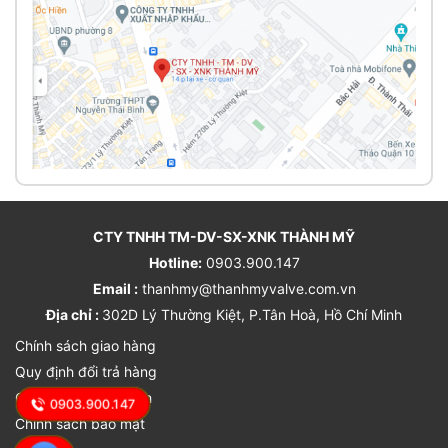
CTY TNHH TM-DV-SX-XNK THÀNH MỸ
Hotline:
0903.900.147
Email :
thanhmy@thanhmyvalve.com.vn
Địa chỉ :
302D Lý Thường Kiệt, P.Tân Hoà, Hồ Chí Minh
Chính sách giao hàng
Quy định đổi trả hàng
Chính sách bảo hành
0903.900.147
Chính sách bảo mật