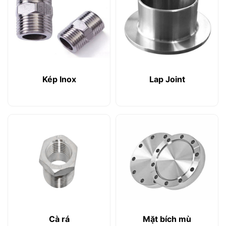
Kép Inox
Lap Joint
Cà rá
Mặt bích mù